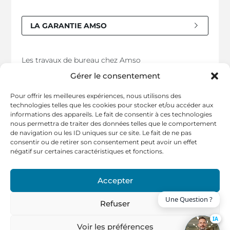
LA GARANTIE AMSO
Les travaux de bureau chez Amso
Gérer le consentement
Cloison amovible bureaux
Faux-plafond
Pour offrir les meilleures expériences, nous utilisons des
technologies telles que les cookies pour stocker et/ou accéder aux
Electricité & câblage informatique et contrôle d’accès
informations des appareils. Le fait de consentir à ces technologies
nous permettra de traiter des données telles que le comportement
Câblage informatique
de navigation ou les ID uniques sur ce site. Le fait de ne pas
Revêtements de sol
consentir ou de retirer son consentement peut avoir un effet
négatif sur certaines caractéristiques et fonctions.
Peintures et revêtements muraux
Climatisation
Accepter
Démolition, curage, remise en état locative
Une Question ?
Refuser
IA
PARTAGER SUR :
Voir les préférences