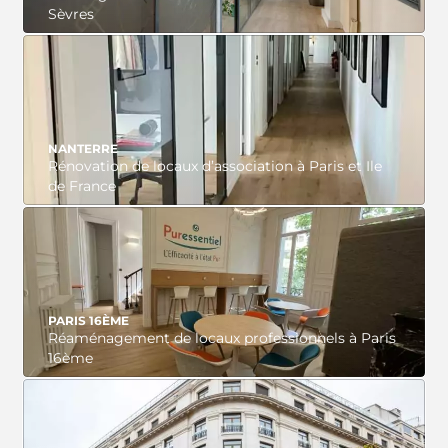
Sèvres
VOIR LE PROJET
NANTERRE
Rénovation de locaux d’association à Paris et Ile
de France
VOIR LE PROJET
PARIS 16ÈME
Réaménagement de locaux professionnels à Paris
16ème
VOIR LE PROJET