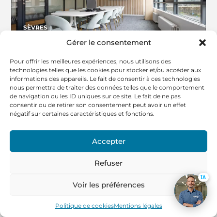
SÈVRES
Rénovation d’une étude notariale à Sèvres
Gérer le consentement
Pour offrir les meilleures expériences, nous utilisons des
VOIR LE PROJET
technologies telles que les cookies pour stocker et/ou accéder aux
informations des appareils. Le fait de consentir à ces technologies
nous permettra de traiter des données telles que le comportement
de navigation ou les ID uniques sur ce site. Le fait de ne pas
consentir ou de retirer son consentement peut avoir un effet
MONTREUIL
négatif sur certaines caractéristiques et fonctions.
Aménagement cabinet d’architectes à Montreuil
Accepter
VOIR LE PROJET
Refuser
IA
Voir les préférences
PARIS 13ÈME
Aménagement d’un plateau de bureaux à Paris
13ème
Politique de cookies
Mentions légales