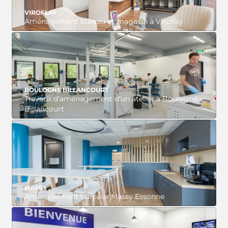
VIROFLAY
Aménagement bureau et magasin à Viroflay
VOIR LE PROJET
BOULOGNE BILLANCOURT
Travaux d’aménagement d’un atelier à Boulogne
Billancourt
VOIR LE PROJET
MASSY
Aménagement bureaux Massy Essonne