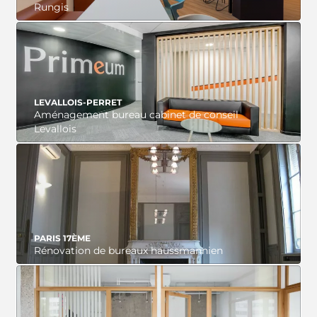
Rungis
VOIR LE PROJET
LEVALLOIS-PERRET
Aménagement bureau cabinet de conseil
Levallois
VOIR LE PROJET
PARIS 17ÈME
Rénovation de bureaux haussmannien
VOIR LE PROJET