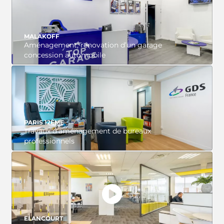
VOIR LE PROJET
MALAKOFF
Aménagement, rénovation d’un garage
concession automobile
VOIR LE PROJET
PARIS 12ÈME
Travaux d’aménagement de bureaux
professionnels
VOIR LE PROJET
ELANCOURT