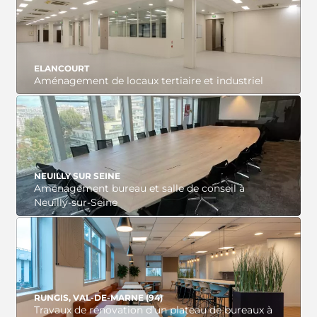
VOIR LE PROJET
ELANCOURT
Aménagement de locaux tertiaire et industriel
VOIR LE PROJET
NEUILLY SUR SEINE
Aménagement bureau et salle de conseil à
Neuilly-sur-Seine
VOIR LE PROJET
RUNGIS, VAL-DE-MARNE (94)
Travaux de rénovation d’un plateau de bureaux à