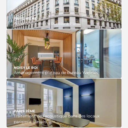
PARIS 16ÈME
Aménagement de bureau à Paris
VOIR LE PROJET
NOISY LE ROI
Aménagement plateau de bureau Yvelines
VOIR LE PROJET
PARIS 2ÈME
Traitement de l’acoustique dans des locaux
parisiens classés