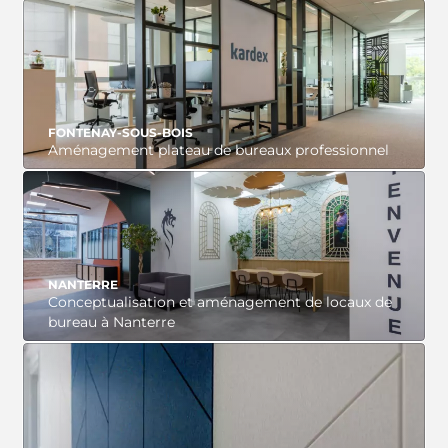
VOIR LE PROJET
FONTENAY-SOUS-BOIS
Aménagement plateau de bureaux professionnel
VOIR LE PROJET
NANTERRE
Conceptualisation et aménagement de locaux de
bureau à Nanterre
VOIR LE PROJET