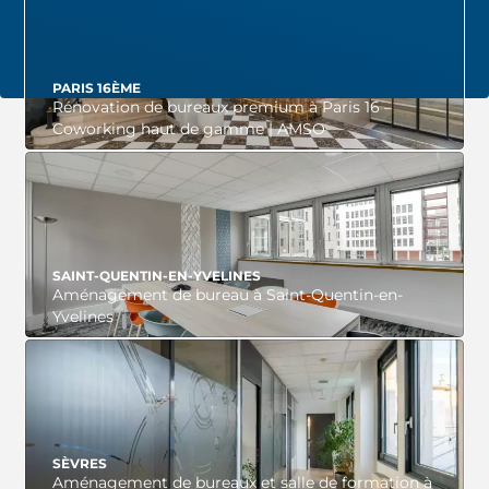
VOIR LE PROJET
PARIS 16ÈME
Rénovation de bureaux premium à Paris 16 –
Coworking haut de gamme | AMSO
VOIR LE PROJET
SAINT-QUENTIN-EN-YVELINES
Aménagement de bureau à Saint-Quentin-en-
Yvelines
VOIR LE PROJET
SÈVRES
Aménagement de bureaux et salle de formation à