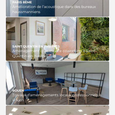
PARIS 8ÈME
Amélioration de l’acoustique dans des bureaux
haussmanniens
VOIR LE PROJET
SAINT QUENTIN EN YVELINES
Aménagement d’un espace coworking à Saint-
Quentin-en-Yvelines
VOIR LE PROJET
ROUEN
Travaux d’aménagements locaux professionnels à
Rouen