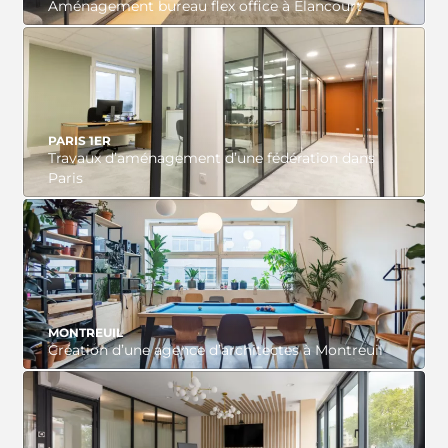
Aménagement bureau flex office à Elancourt
VOIR LE PROJET
PARIS 1ER
Travaux d’aménagement d’une fédération dans
Paris
VOIR LE PROJET
MONTREUIL
Création d’une agence d’architectes à Montreuil
VOIR LE PROJET