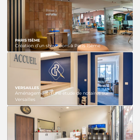
VOIR LE PROJET
PARIS 15ÈME
Création d’un showroom à Paris 15ème
VOIR LE PROJET
VERSAILLES
Aménagement d’une étude de notaires sur
Versailles
VOIR LE PROJET