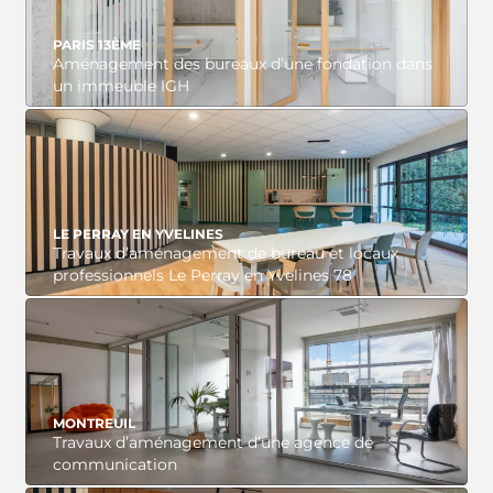
PARIS 13ÈME
Aménagement des bureaux d’une fondation dans
un immeuble IGH
VOIR LE PROJET
LE PERRAY EN YVELINES
Travaux d’aménagement de bureau et locaux
professionnels Le Perray en Yvelines 78
VOIR LE PROJET
MONTREUIL
Travaux d’aménagement d’une agence de
communication