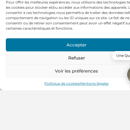
Pour offrir les meilleures expériences, nous utilisons des technologies te
Cloison amovible bureaux
les cookies pour stocker et/ou accéder aux informations des appareils. L
consentir à ces technologies nous permettra de traiter des données tell
Faux-plafond
comportement de navigation ou les ID uniques sur ce site. Le fait de ne
consentir ou de retirer son consentement peut avoir un effet négatif su
Electricité & câblage informatique et contrôle d’accès
certaines caractéristiques et fonctions.
Câblage informatique
Revêtements de sol
Accepter
Peintures et revêtements muraux
Une Que
Refuser
Climatisation
Démolition, curage, remise en état locative
Voir les préférences
Politique de cookies
Mentions légales
PARTAGER SUR :
TOUS LES ARTICLES