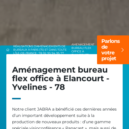
Parlons
AMÉNAGEMENT
de
RÉALISATIONS D’AMÉNAGEMENTS DE
BUREAU FLEX
BUREAUX À PARIS (75) ET DANS TOUTE
OFFICE À
votre
L’ÎLE-DE-FRANCE : 78, 92, 93, 94, 95, 77
ELANCOURT
projet
Aménagement bureau
flex office à Elancourt -
Yvelines - 78
Notre client JABRA a bénéficié ces dernières années
d’un important développement suite à la
production de nouveaux produits : d’une gamme
spéciale visioconférence « Panacast », mais aussi de