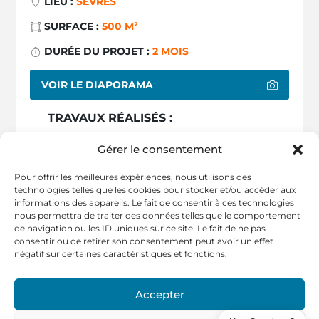
LIEU :
SÈVRES
SURFACE :
500 M²
DURÉE DU PROJET :
2 MOIS
VOIR LE DIAPORAMA
TRAVAUX RÉALISÉS :
PLANS
Gérer le consentement
SPACE PLANNING
Pour offrir les meilleures expériences, nous utilisons des
ARCHITECTURE D'INTÉRIEUR
technologies telles que les cookies pour stocker et/ou accéder aux
DÉMOLITION
informations des appareils. Le fait de consentir à ces technologies
nous permettra de traiter des données telles que le comportement
CLOISON DE BUREAU
de navigation ou les ID uniques sur ce site. Le fait de ne pas
consentir ou de retirer son consentement peut avoir un effet
FAUX-PLAFOND
négatif sur certaines caractéristiques et fonctions.
ÉLECTRICITÉ
CLIMATISATION
Accepter
PEINTURE ET SOL