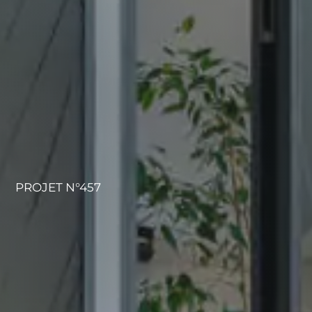
PROJET N°457