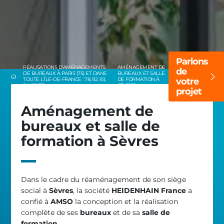
Parlons
RÉALISATIONS D’AMÉNAGEMENTS
AMÉNAGEMENT DE
de
DE BUREAUX À PARIS (75) ET DANS
BUREAUX ET SALLE
TOUTE L’ÎLE-DE-FRANCE : 78, 92, 93,
DE FORMATION À
votre
94, 95, 77
SÈVRES
projet
Aménagement de
bureaux et salle de
formation à Sèvres
Dans le cadre du réaménagement de son siège
social à
Sèvres
, la société
HEIDENHAIN France
a
confié à
AMSO
la conception et la réalisation
complète de ses
bureaux
et de sa
salle de
formation
.