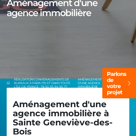
Aménagement d'une
agence immobilière
Parlons
de
RÉALISATIONS D’AMÉNAGEMENTS DE
AMÉNAGEMENT
BUREAUX À PARIS (75) ET DANS TOUTE
D’UNE AGENCE
votre
L’ÎLE-DE-FRANCE : 78, 92, 93, 94, 95, 77
IMMOBILIÈRE
projet
Aménagement d'une
agence immobilière à
Sainte Geneviève-des-
Bois