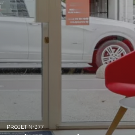
PROJET N°377