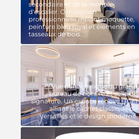
secondaire et de la montée
d'escalier. Conception
professionnelle mêlant moquette,
peinture bleu royal et éléments en
tasseaux de bois.
Vue panoramique du grand
bureau de notaire et salle de
signature. Un espace rénové (TCE)
alliant le cachet classique de
Versailles et le design moderne.