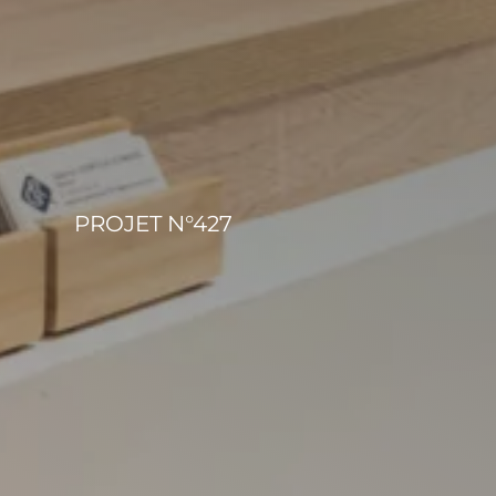
PROJET N°427