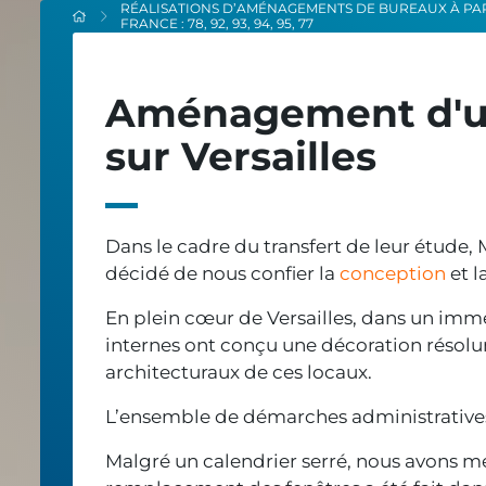
RÉALISATIONS D’AMÉNAGEMENTS DE BUREAUX À PARIS
FRANCE : 78, 92, 93, 94, 95, 77
Aménagement d'un
sur Versailles
Dans le cadre du transfert de leur étude
décidé de nous confier la
conception
et l
En plein cœur de Versailles, dans un imme
internes ont conçu une décoration résol
architecturaux de ces locaux.
L’ensemble de démarches administratives
Malgré un calendrier serré, nous avons men