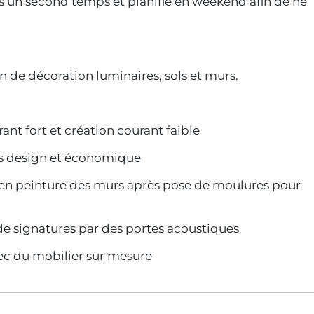
s un second temps et planifié en weekend afin de ne
 de décoration luminaires, sols et murs.
ant fort et création courant faible
urs design et économique
 en peinture des murs après pose de moulures pour
e signatures par des portes acoustiques
c du mobilier sur mesure