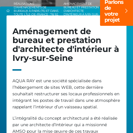
Parlons
RÉALISATIONS
AMÉNAGEMENT DE
de
D’AMÉNAGEMENTS DE
BUREAU ET PRESTATION
BUREAUX À PARIS (75) ET DANS
D’ARCHITECTE
votre
TOUTE L’ÎLE-DE-FRANCE : 78, 92,
D’INTÉRIEUR À IVRY-SUR-
93, 94, 95, 77
SEINE
projet
Aménagement de
bureau et prestation
d'architecte d'intérieur à
Ivry-sur-Seine
AQUA RAY est une société spécialisée dans
l’hébergement de sites WEB, cette dernière
souhaitait restructurer ses locaux professionnels en
intégrant les postes de travail dans une atmosphère
rappelant l’intérieur d’un vaisseau spatial.
L’intégralité du concept architectural a été réalisée
par une architecte d’Intérieur qui a missionné
AMSO pour la mise œuvre de ces travaux