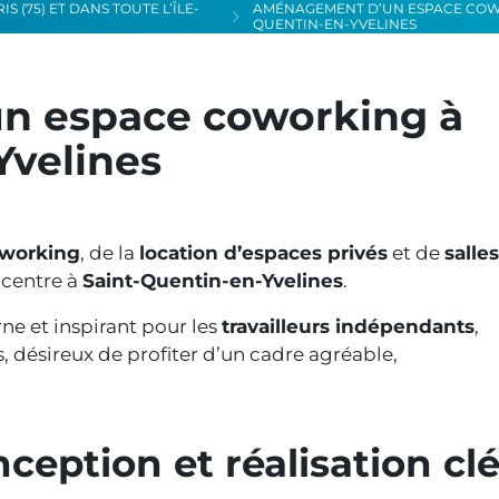
 (75) ET DANS TOUTE L’ÎLE-
AMÉNAGEMENT D’UN ESPACE COW
QUENTIN-EN-YVELINES
 espace coworking à
Yvelines
working
, de la
location d’espaces privés
et de
salle
 centre à
Saint-Quentin-en-Yvelines
.
ne et inspirant pour les
travailleurs indépendants
,
s, désireux de profiter d’un cadre agréable,
ception et réalisation cl