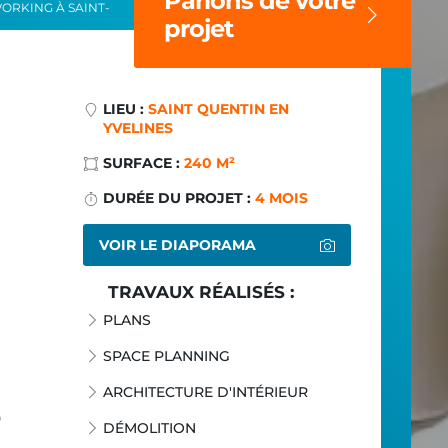
Parlons de votre
ORKING À SAINT-
projet
LIEU :
SAINT QUENTIN EN
YVELINES
SURFACE :
240 M²
DURÉE DU PROJET :
4 MOIS
s
VOIR LE DIAPORAMA
TRAVAUX RÉALISÉS :
PLANS
SPACE PLANNING
ARCHITECTURE D'INTÉRIEUR
é
DÉMOLITION