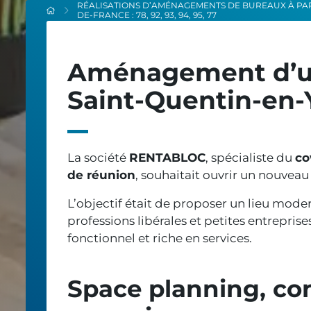
RÉALISATIONS D’AMÉNAGEMENTS DE BUREAUX À PARIS
DE-FRANCE : 78, 92, 93, 94, 95, 77
Aménagement d’un
Saint-Quentin-en-
La société
RENTABLOC
, spécialiste du
co
de réunion
, souhaitait ouvrir un nouveau
L’objectif était de proposer un lieu moder
professions libérales et petites entreprise
fonctionnel et riche en services.
Space planning, con