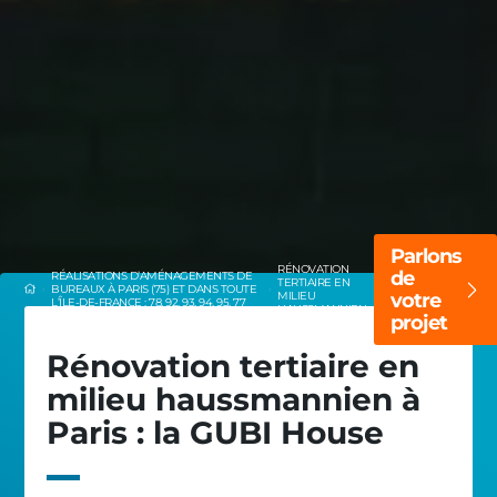
Parlons
RÉNOVATION
de
RÉALISATIONS D’AMÉNAGEMENTS DE
TERTIAIRE EN
BUREAUX À PARIS (75) ET DANS TOUTE
MILIEU
votre
L’ÎLE-DE-FRANCE : 78, 92, 93, 94, 95, 77
HAUSSMANNIEN
projet
Rénovation tertiaire en
milieu haussmannien à
Paris : la GUBI House