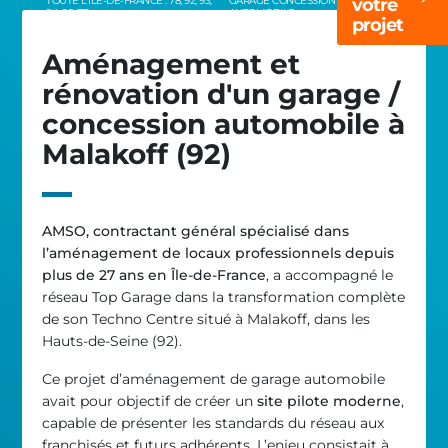
TOUTE L’ÎLE-DE-FRANCE : 78, 92, 93,
GARAGE CONCESSION
votre
94, 95, 77
AUTOMOBILE
projet
Aménagement et
rénovation d'un garage /
concession automobile à
Malakoff (92)
AMSO, contractant général spécialisé dans
l’aménagement de locaux professionnels depuis
plus de 27 ans en Île-de-France
, a accompagné le
réseau Top Garage dans la transformation complète
de son Techno Centre situé à Malakoff, dans les
Hauts-de-Seine (92).
Ce projet d’aménagement de garage automobile
avait pour objectif de créer un
site pilote moderne
,
capable de présenter les standards du réseau aux
franchisés et futurs adhérents. L’enjeu consistait à