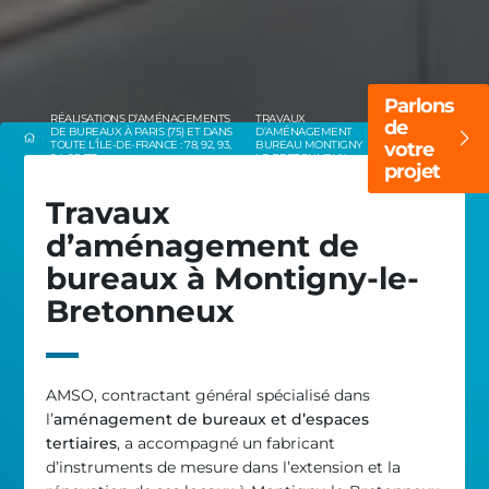
Parlons
RÉALISATIONS D’AMÉNAGEMENTS
TRAVAUX
de
DE BUREAUX À PARIS (75) ET DANS
D’AMÉNAGEMENT
TOUTE L’ÎLE-DE-FRANCE : 78, 92, 93,
BUREAU MONTIGNY
votre
94, 95, 77
LE BRETONNEUX
projet
Travaux
d’aménagement de
bureaux à Montigny-le-
Bretonneux
AMSO, contractant général spécialisé dans
l’
aménagement de bureaux et d’espaces
tertiaires
, a accompagné un fabricant
d’instruments de mesure dans l’extension et la