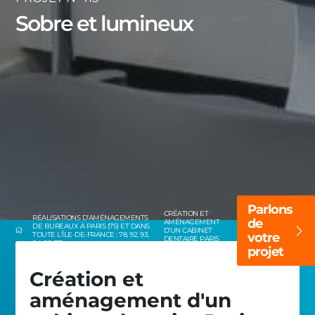
Sobre et lumineux
Parlons
CRÉATION ET
RÉALISATIONS D’AMÉNAGEMENTS
de
AMÉNAGEMENT
DE BUREAUX À PARIS (75) ET DANS
D’UN CABINET
TOUTE L’ÎLE-DE-FRANCE : 78, 92, 93,
votre
DENTAIRE PARIS
94, 95, 77
3ÈME
projet
Création et
aménagement d'un