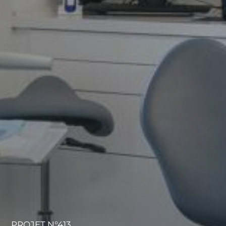
PROJET N°413