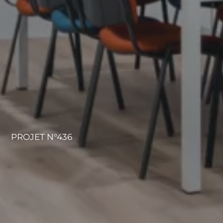
PROJET N°436