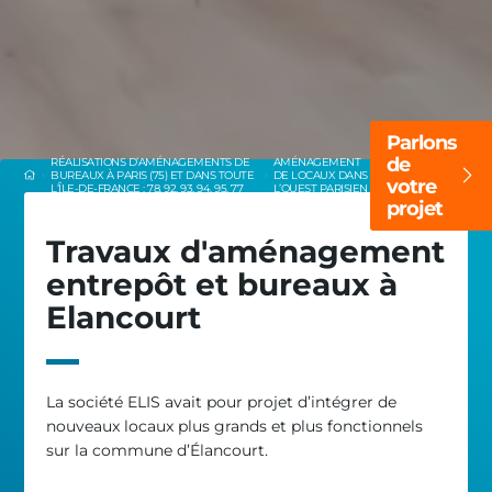
Parlons
de
RÉALISATIONS D’AMÉNAGEMENTS DE
AMÉNAGEMENT
BUREAUX À PARIS (75) ET DANS TOUTE
DE LOCAUX DANS
votre
L’ÎLE-DE-FRANCE : 78, 92, 93, 94, 95, 77
L’OUEST PARISIEN
projet
Travaux d'aménagement
entrepôt et bureaux à
Elancourt
La société ELIS avait pour projet d’intégrer de
nouveaux locaux plus grands et plus fonctionnels
sur la commune d’Élancourt.