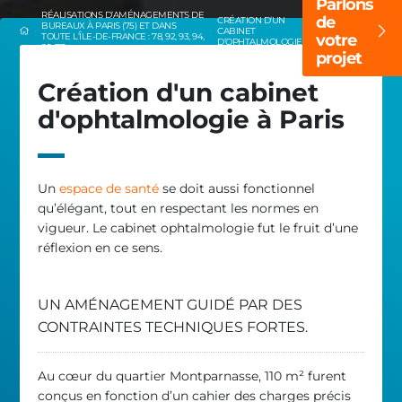
Parlons
RÉALISATIONS D’AMÉNAGEMENTS DE
de
CRÉATION D’UN
BUREAUX À PARIS (75) ET DANS
CABINET
TOUTE L’ÎLE-DE-FRANCE : 78, 92, 93, 94,
votre
D’OPHTALMOLOGIE
95, 77
projet
Création d'un cabinet
d'ophtalmologie à Paris
Un
espace de santé
se doit aussi fonctionnel
qu’élégant, tout en respectant les normes en
vigueur. Le cabinet ophtalmologie fut le fruit d’une
réflexion en ce sens.
UN AMÉNAGEMENT GUIDÉ PAR DES
CONTRAINTES TECHNIQUES FORTES.
Au cœur du quartier Montparnasse, 110 m² furent
conçus en fonction d’un cahier des charges précis