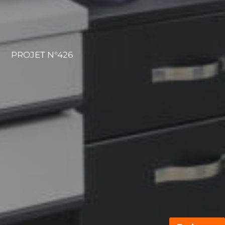
PROJET N°426